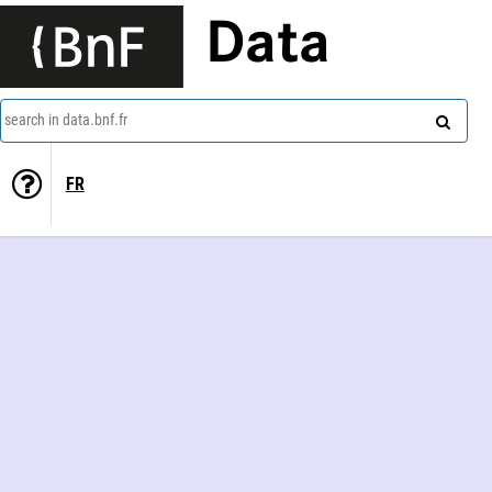
Data
search in data.bnf.fr
FR