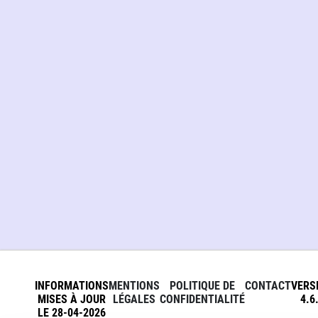
INFORMATIONS
MENTIONS
POLITIQUE DE
CONTACT
VERS
MISES À JOUR
LÉGALES
CONFIDENTIALITÉ
4.6
LE 28-04-2026