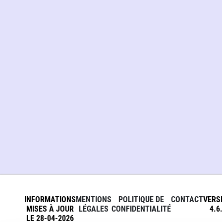
INFORMATIONS
MENTIONS
POLITIQUE DE
CONTACT
VERS
MISES À JOUR
LÉGALES
CONFIDENTIALITÉ
4.6
LE 28-04-2026