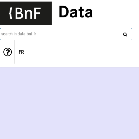
Data
search in data.bnf.fr
FR