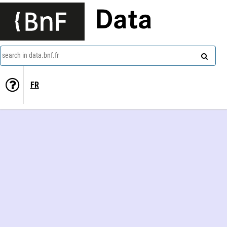
Data
search in data.bnf.fr
FR