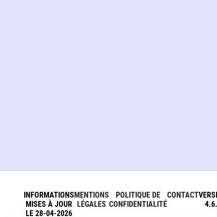
INFORMATIONS
MENTIONS
POLITIQUE DE
CONTACT
VERS
MISES À JOUR
LÉGALES
CONFIDENTIALITÉ
4.6
LE 28-04-2026