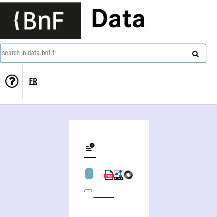
Data
search in data.bnf.fr
FR