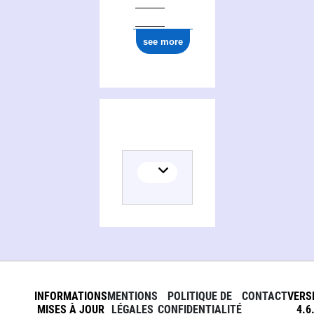
see more
INFORMATIONS
MENTIONS
POLITIQUE DE
CONTACT
VERS
MISES À JOUR
LÉGALES
CONFIDENTIALITÉ
4.6