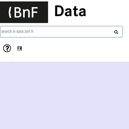
Data
search in data.bnf.fr
FR