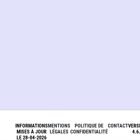
INFORMATIONS
MENTIONS
POLITIQUE DE
CONTACT
VERS
MISES À JOUR
LÉGALES
CONFIDENTIALITÉ
4.6
LE 28-04-2026