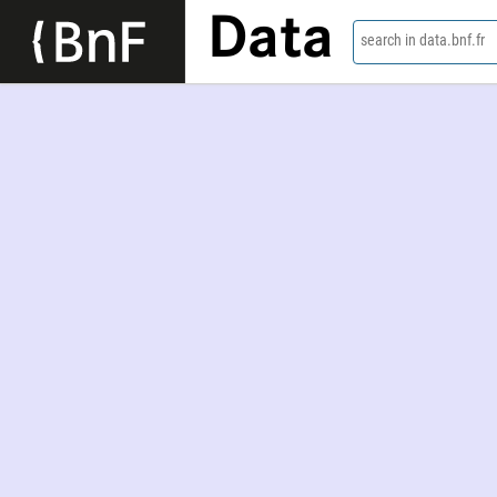
Data
search in data.bnf.fr