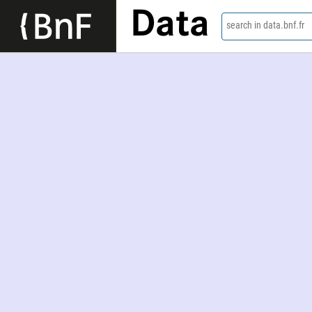
Data
search in data.bnf.fr