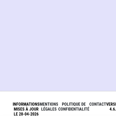
INFORMATIONS
MENTIONS
POLITIQUE DE
CONTACT
VERS
MISES À JOUR
LÉGALES
CONFIDENTIALITÉ
4.6
LE 28-04-2026