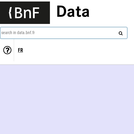
Data
search in data.bnf.fr
FR