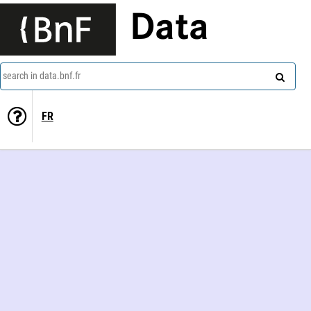
Data
search in data.bnf.fr
FR