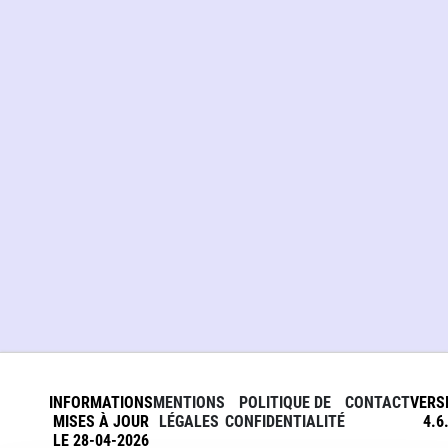
INFORMATIONS
MENTIONS
POLITIQUE DE
CONTACT
VERS
MISES À JOUR
LÉGALES
CONFIDENTIALITÉ
4.6
LE 28-04-2026