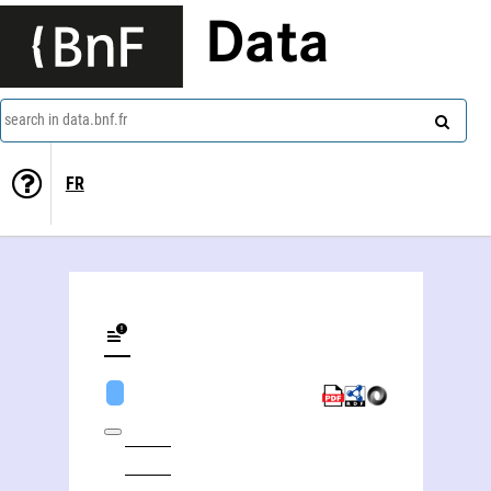
Data
search in data.bnf.fr
FR