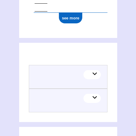
see more
(