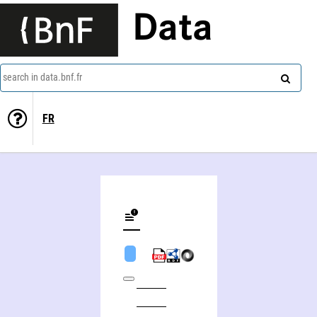
Data
search in data.bnf.fr
FR