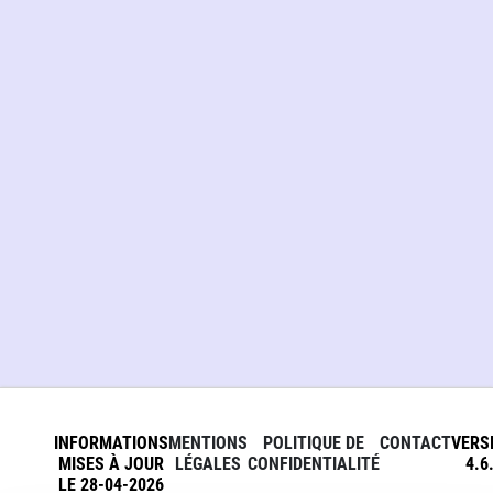
INFORMATIONS
MENTIONS
POLITIQUE DE
CONTACT
VERS
MISES À JOUR
LÉGALES
CONFIDENTIALITÉ
4.6
LE 28-04-2026