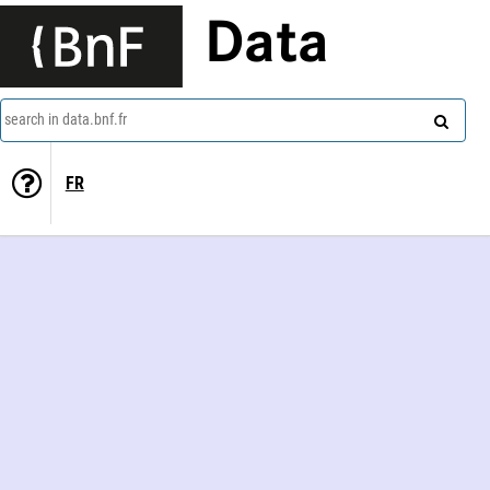
Data
search in data.bnf.fr
FR