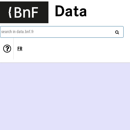
Data
search in data.bnf.fr
FR