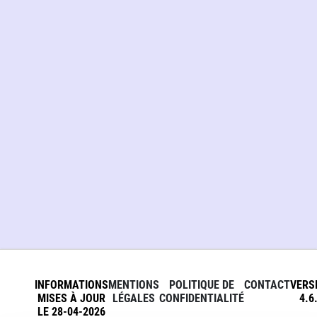
INFORMATIONS
MENTIONS
POLITIQUE DE
CONTACT
VERS
MISES À JOUR
LÉGALES
CONFIDENTIALITÉ
4.6
LE 28-04-2026