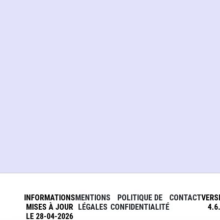
INFORMATIONS
MENTIONS
POLITIQUE DE
CONTACT
VERS
MISES À JOUR
LÉGALES
CONFIDENTIALITÉ
4.6
LE 28-04-2026