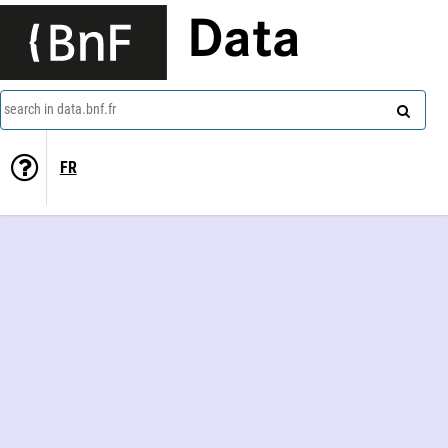
Data
search in data.bnf.fr
FR