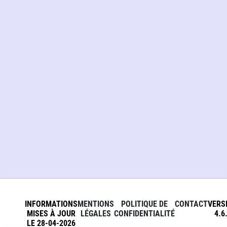
INFORMATIONS
MENTIONS
POLITIQUE DE
CONTACT
VERS
MISES À JOUR
LÉGALES
CONFIDENTIALITÉ
4.6
LE 28-04-2026