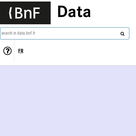
Data
search in data.bnf.fr
FR