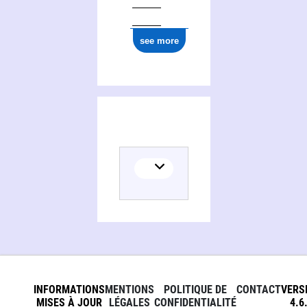
see more
INFORMATIONS
MENTIONS
POLITIQUE DE
CONTACT
VERS
MISES À JOUR
LÉGALES
CONFIDENTIALITÉ
4.6