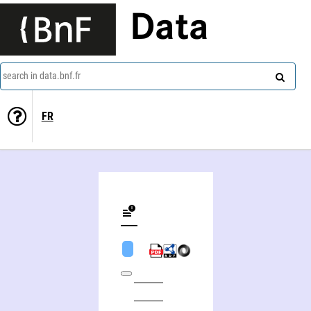
Data
search in data.bnf.fr
FR