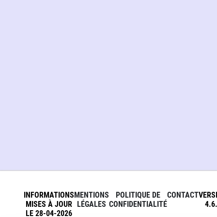
INFORMATIONS
MENTIONS
POLITIQUE DE
CONTACT
VERS
MISES À JOUR
LÉGALES
CONFIDENTIALITÉ
4.6
LE 28-04-2026