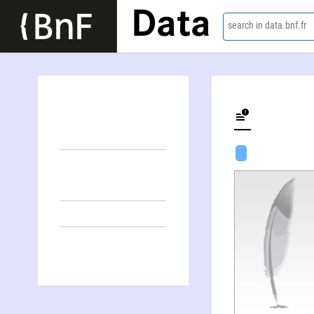
Data
search in data.bnf.fr