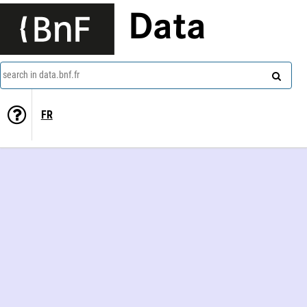
Data
search in data.bnf.fr
FR