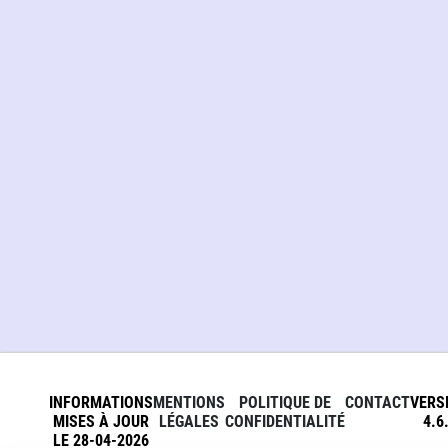
INFORMATIONS
MENTIONS
POLITIQUE DE
CONTACT
VERS
MISES À JOUR
LÉGALES
CONFIDENTIALITÉ
4.6
LE 28-04-2026