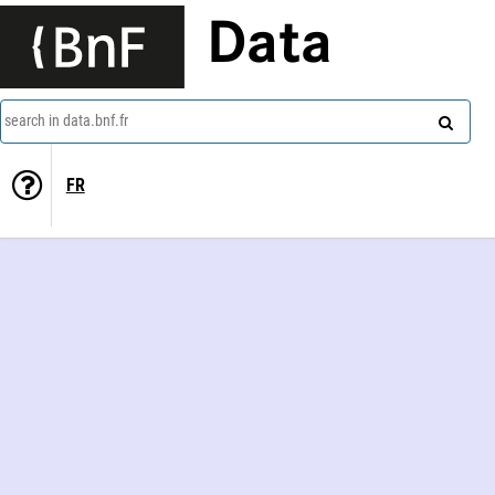
Data
search in data.bnf.fr
FR