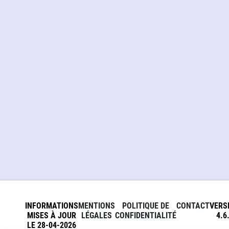
INFORMATIONS
MENTIONS
POLITIQUE DE
CONTACT
VERS
MISES À JOUR
LÉGALES
CONFIDENTIALITÉ
4.6
LE 28-04-2026