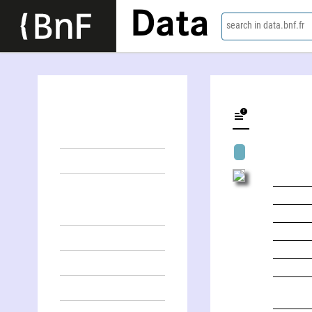
Data
search in data.bnf.fr