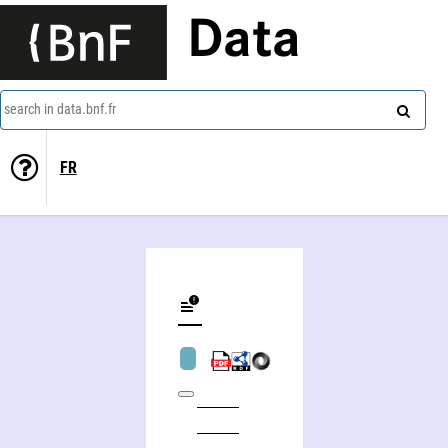
Data
search in data.bnf.fr
FR