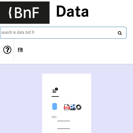
Data
search in data.bnf.fr
FR