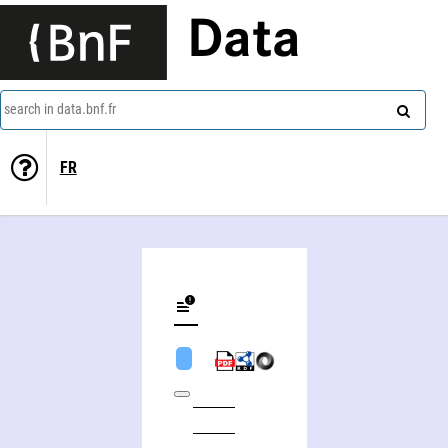
Data
search in data.bnf.fr
FR