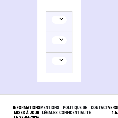
INFORMATIONS
MENTIONS
POLITIQUE DE
CONTACT
VERS
MISES À JOUR
LÉGALES
CONFIDENTIALITÉ
4.6
LE 28-04-2026