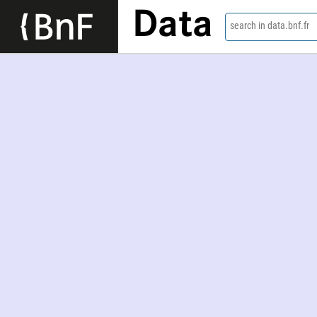
Data
search in data.bnf.fr