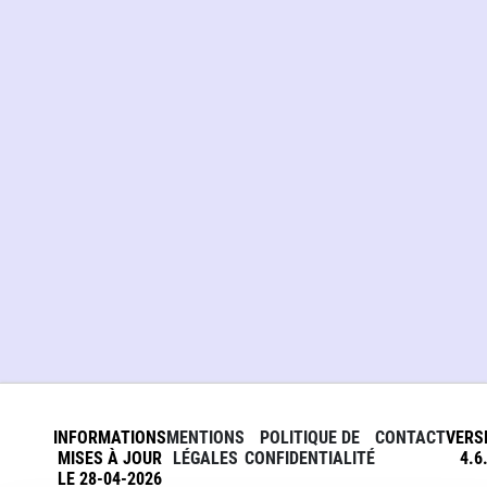
INFORMATIONS
MENTIONS
POLITIQUE DE
CONTACT
VERS
MISES À JOUR
LÉGALES
CONFIDENTIALITÉ
4.6
LE 28-04-2026