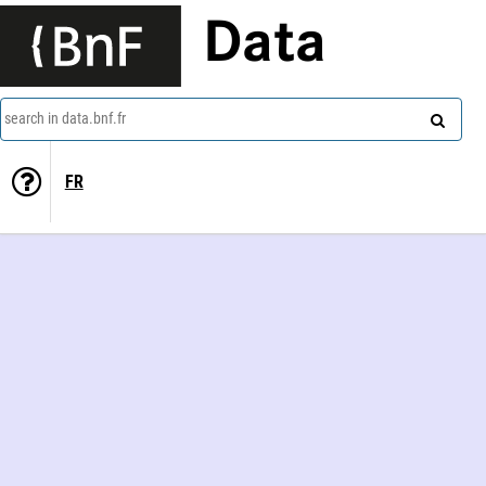
Data
search in data.bnf.fr
FR