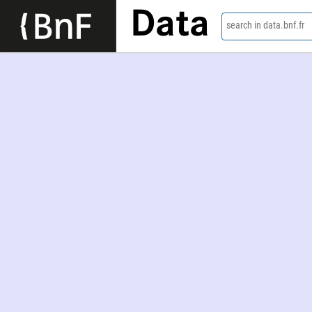
Data
search in data.bnf.fr