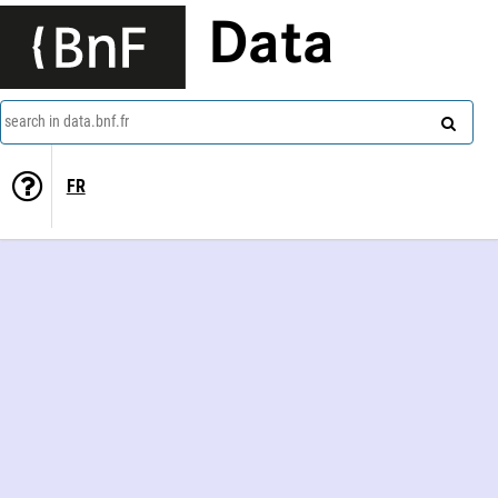
Data
search in data.bnf.fr
FR