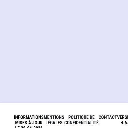
INFORMATIONS
MENTIONS
POLITIQUE DE
CONTACT
VERS
MISES À JOUR
LÉGALES
CONFIDENTIALITÉ
4.6