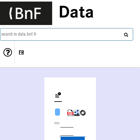
Data
search in data.bnf.fr
FR