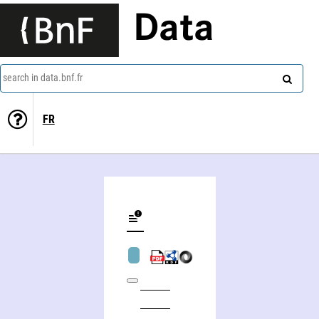
Data
search in data.bnf.fr
FR