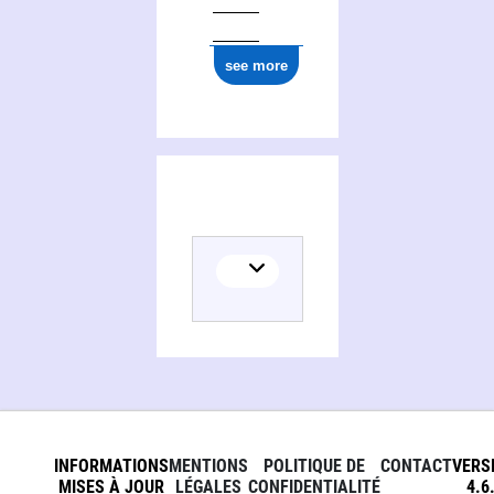
see more
Activities of Reinhard Sparwasser
INFORMATIONS
MENTIONS
POLITIQUE DE
CONTACT
VERS
MISES À JOUR
LÉGALES
CONFIDENTIALITÉ
4.6