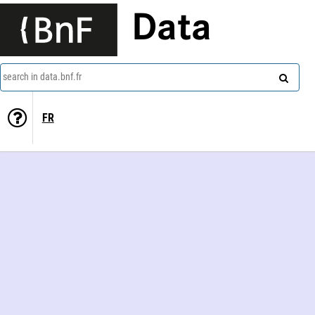
Data
search in data.bnf.fr
FR