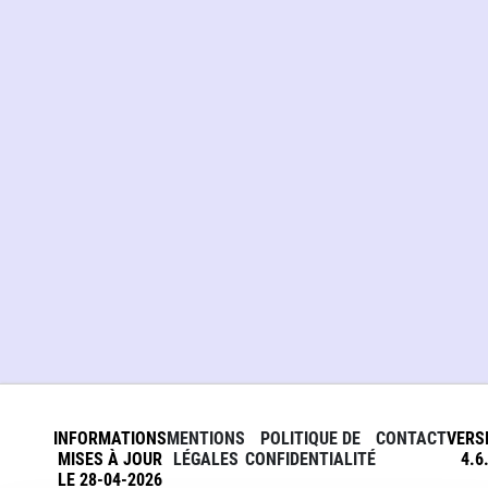
INFORMATIONS
MENTIONS
POLITIQUE DE
CONTACT
VERS
MISES À JOUR
LÉGALES
CONFIDENTIALITÉ
4.6
LE 28-04-2026