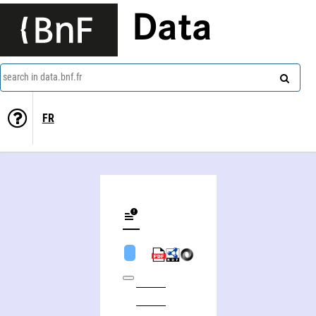
Data
search in data.bnf.fr
FR