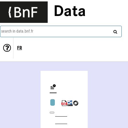
Data
search in data.bnf.fr
FR