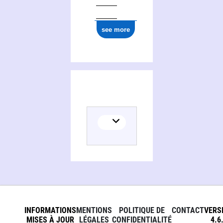
see more
INFORMATIONS
MENTIONS
POLITIQUE DE
CONTACT
VERS
MISES À JOUR
LÉGALES
CONFIDENTIALITÉ
4.6