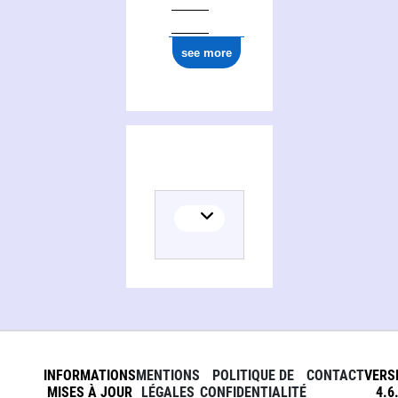
see more
INFORMATIONS
MENTIONS
POLITIQUE DE
CONTACT
VERS
MISES À JOUR
LÉGALES
CONFIDENTIALITÉ
4.6