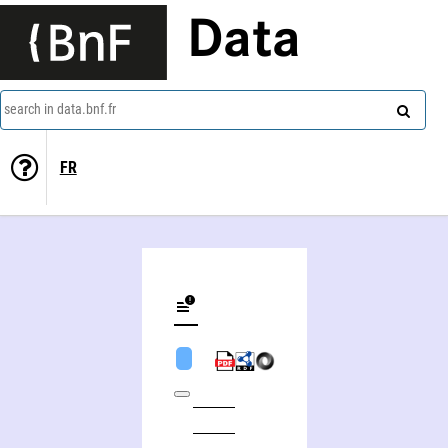
Data
search in data.bnf.fr
FR