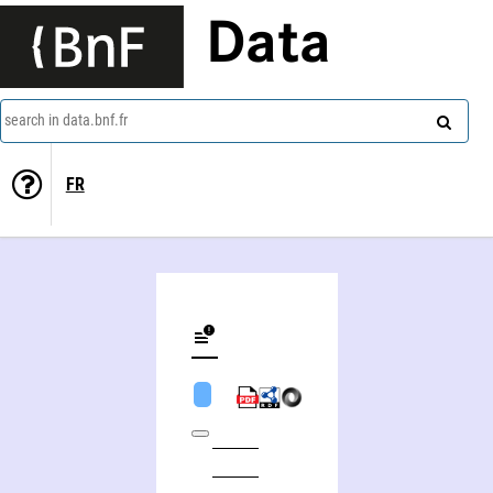
Data
search in data.bnf.fr
FR