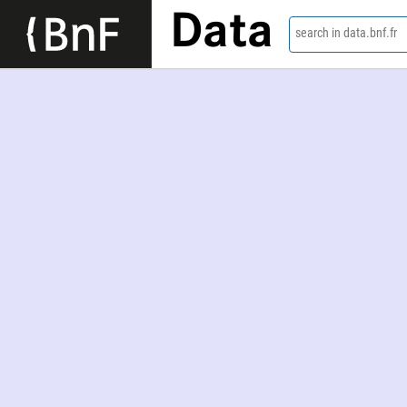
Data
search in data.bnf.fr