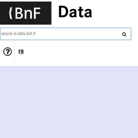
Data
search in data.bnf.fr
FR