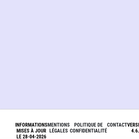
INFORMATIONS
MENTIONS
POLITIQUE DE
CONTACT
VERS
MISES À JOUR
LÉGALES
CONFIDENTIALITÉ
4.6
LE 28-04-2026