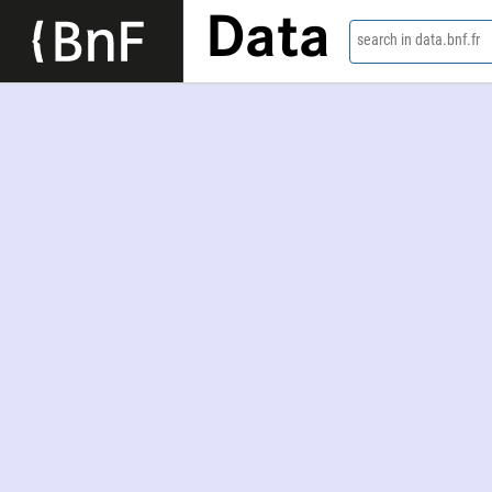
Data
search in data.bnf.fr