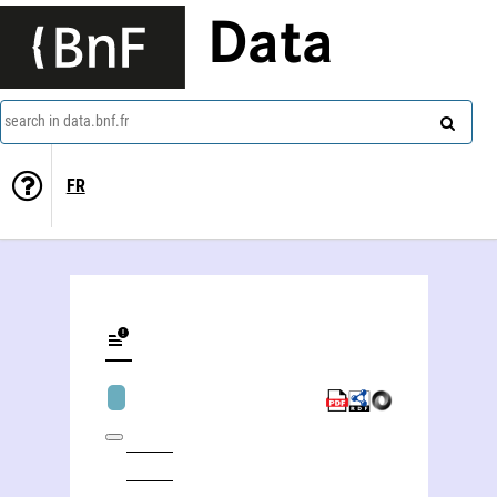
Data
search in data.bnf.fr
FR