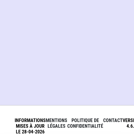
INFORMATIONS
MENTIONS
POLITIQUE DE
CONTACT
VERS
MISES À JOUR
LÉGALES
CONFIDENTIALITÉ
4.6
LE 28-04-2026