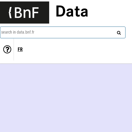
Data
search in data.bnf.fr
FR