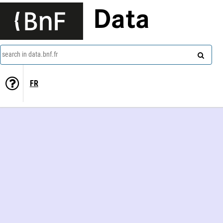
Data
search in data.bnf.fr
FR