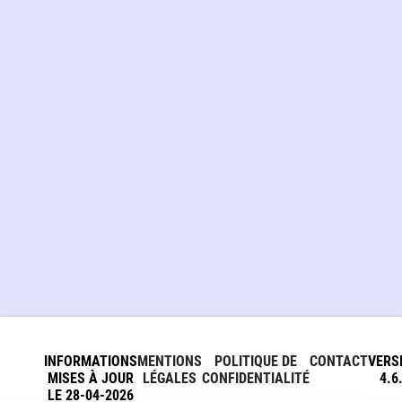
INFORMATIONS
MENTIONS
POLITIQUE DE
CONTACT
VERS
MISES À JOUR
LÉGALES
CONFIDENTIALITÉ
4.6
LE 28-04-2026