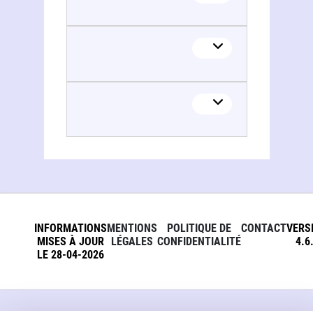
Centre de recherches des lettres et langues. Corte, Haute-Corse
INFORMATIONS
MENTIONS
POLITIQUE DE
CONTACT
VERS
MISES À JOUR
LÉGALES
CONFIDENTIALITÉ
4.6
LE 28-04-2026