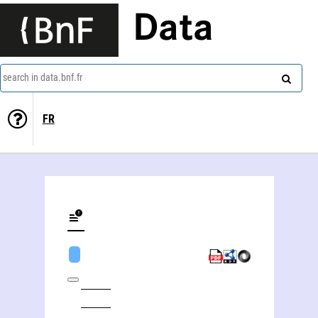
Data
search in data.bnf.fr
FR