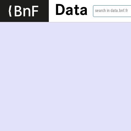
Data
search in data.bnf.fr