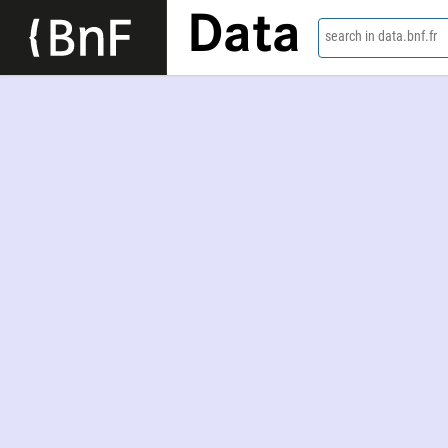
Data
search in data.bnf.fr