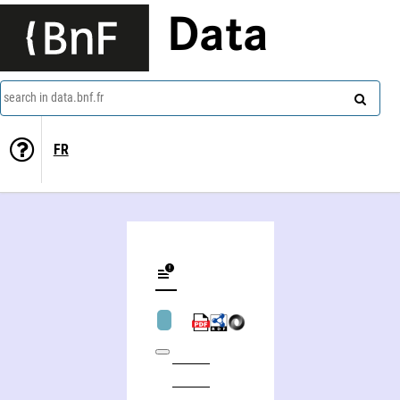
Data
search in data.bnf.fr
FR