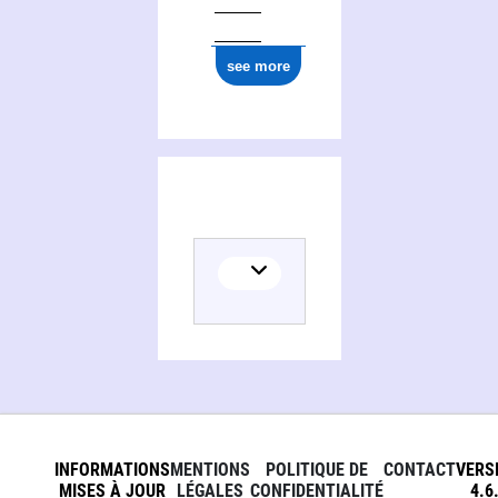
see more
INFORMATIONS
MENTIONS
POLITIQUE DE
CONTACT
VERS
MISES À JOUR
LÉGALES
CONFIDENTIALITÉ
4.6