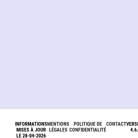
INFORMATIONS
MENTIONS
POLITIQUE DE
CONTACT
VERS
MISES À JOUR
LÉGALES
CONFIDENTIALITÉ
4.6
LE 28-04-2026