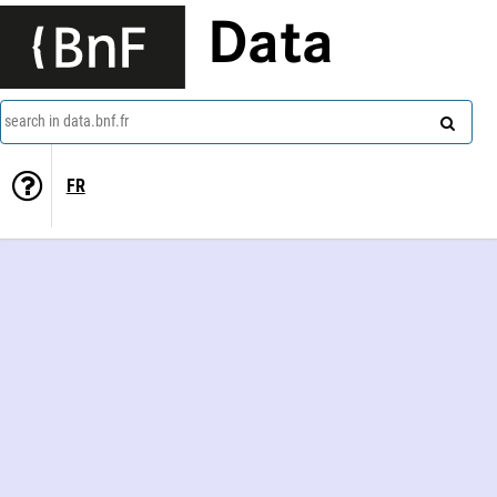
Data
search in data.bnf.fr
FR