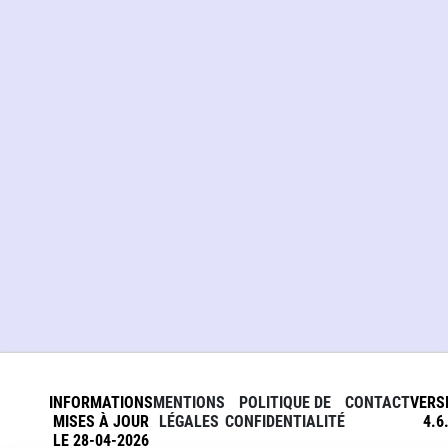
INFORMATIONS
MENTIONS
POLITIQUE DE
CONTACT
VERS
MISES À JOUR
LÉGALES
CONFIDENTIALITÉ
4.6
LE 28-04-2026