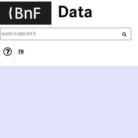
Data
search in data.bnf.fr
FR