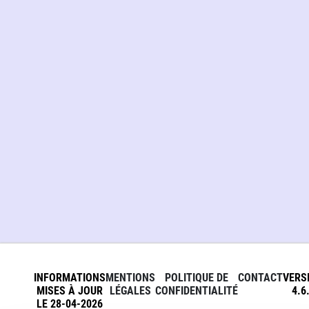
INFORMATIONS
MENTIONS
POLITIQUE DE
CONTACT
VERS
MISES À JOUR
LÉGALES
CONFIDENTIALITÉ
4.6
LE 28-04-2026