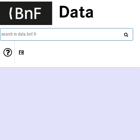
Data
search in data.bnf.fr
FR