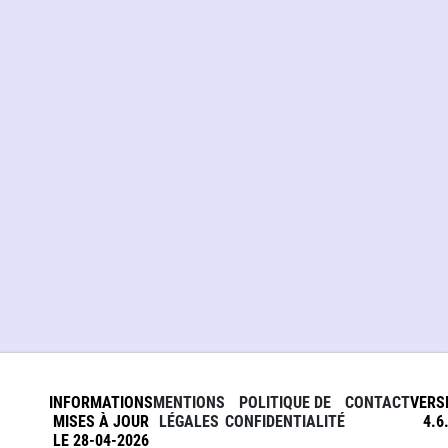
INFORMATIONS
MENTIONS
POLITIQUE DE
CONTACT
VERS
MISES À JOUR
LÉGALES
CONFIDENTIALITÉ
4.6
LE 28-04-2026