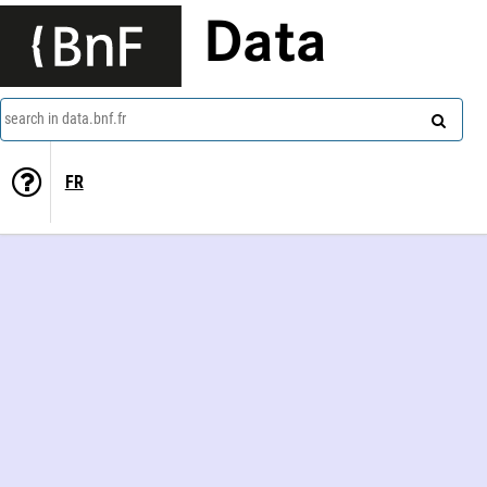
Data
search in data.bnf.fr
FR